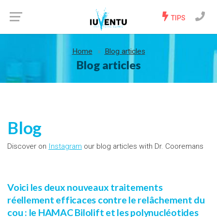
TIPS
Home
Blog articles
Blog articles
Blog
Discover on
Instagram
our blog articles with Dr. Cooremans
Voici les deux nouveaux traitements
réellement efficaces contre le relâchement du
cou : le HAMAC Bilolift et les polynucléotides