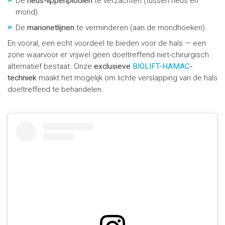
De
neus-lippenplooien
te verzachten (tussen neus en
mond)
De
marionetlijnen
te verminderen (aan de mondhoeken)
En vooral, een echt voordeel te bieden voor de hals — een
zone waarvoor er vrijwel geen doeltreffend niet-chirurgisch
alternatief bestaat. Onze
exclusieve
BIOLIFT-HAMAC
-
techniek
maakt het mogelijk om lichte verslapping van de hals
doeltreffend te behandelen.