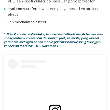
PCL
: een biostimulator op basis van polycaprolacton
2.
Hyaluronzuursferen
voor een gehydrateerd en stralend
3.
effect
Een
mechanisch effect
4.
"
BIO-LIFT is een natuurlijke, technische methode die als het ware een
collageenbank creëert om de onvermijdelijke verslapping van het
gezicht te vertragen en een mooie gezichtscontour terug te krijgen -
zonder op te vullen
", Dr. Cooremans.